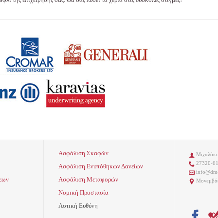
Ασφάλιση Σκαφών
Μιχαλάκος

27320-6

Ασφάλιση Ενυπόθηκων Δανείων
info@dm-

εων
Ασφάλιση Μεταφορών
Μονεμβάσ

Νομική Προστασία
Αστική Ευθύνη
