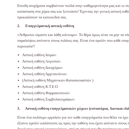
Επειδή ατυχήματα συμβαίνουν πολλά στην καθημερινότητα μας και οι συν
κατάσταση στα χέρια σας και ξενοιάστε! Έχοντας την γενική αστική ευθύ
προκαλέσουν τα κατοικίδιά σας.
2.
Επαγγελματική αστική ευθύνη
«Άνθρωποι είμαστε και λάθη κάνουμε». Το θέμα όμως είναι να μην τα π
παραλείψεις απέναντι στους πελάτες σας. Είναι ένα προϊόν που κάθε επαγ
περιουσία!!
Αστική ευθύνη Ιατρών.
Αστική ευθύνη Λογιστών.
Αστική ευθύνη Δικηγόρων.
Αστική ευθύνη Αρχιτεκτόνων.
(Αστική ευθύνη Μηχανικών-Κατασκευαστών.)
Αστική ευθύνη Κ.Τ.Ε.Ο.
Αστική ευθύνη Φαρμακοποιών.
Αστική ευθύνη Συμβολαιογράφων.
3.
Αστική ευθύνη επαγγελματικών χώρων (εστιατόρια,
bars
και
clu
Είναι ένα πολύτιμο εργαλείο για τον κάθε επαγγελματία που θέλει να έχ
έξυπνο προϊόν καλύπτεστε ως προς την ευθύνη που έχετε απέναντι στους 
ζημιές που μπορεί να προκύψουν, από τη στιγμή που θα περάσουν το κατώφ