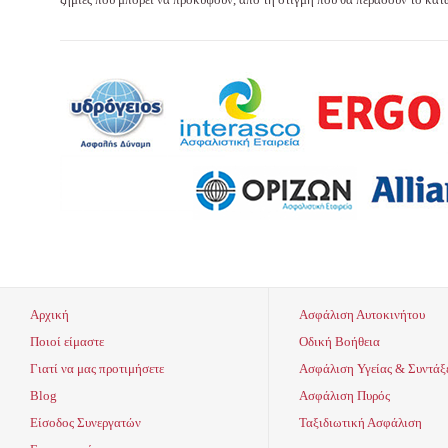
Αρχική
Ασφάλιση Αυτοκινήτου
Ποιοί είμαστε
Οδική Βοήθεια
Γιατί να μας προτιμήσετε
Ασφάλιση Υγείας & Συντάξ
Blog
Ασφάλιση Πυρός
Είσοδος Συνεργατών
Ταξιδιωτική Ασφάλιση