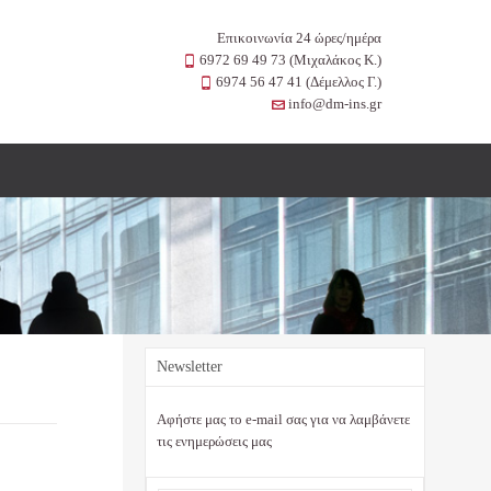
Επικοινωνία 24 ώρες/ημέρα
6972 69 49 73 (Μιχαλάκος Κ.)

6974 56 47 41 (Δέμελλος Γ.)

info@dm-ins.gr

Newsletter
Αφήστε μας το e-mail σας για να λαμβάνετε
τις ενημερώσεις μας