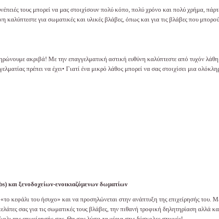
έπειές τους μπορεί να μας στοιχίσουν πολύ κόπο, πολύ χρόνο και πολύ χρήμα, πάρτ
νη καλύπτεστε για σωματικές και υλικές βλάβες, όπως και για τις βλάβες που μπορο
ληρώνουμε ακριβά! Με την επαγγελματική αστική ευθύνη καλύπτεστε από τυχόν λάθη
γελματίας πρέπει να έχει• Γιατί ένα μικρό λάθος μπορεί να σας στοιχίσει μια ολόκλη
bs
) και ξενοδοχείων-ενοικιαζόμενων δωματίων
ει «το κεφάλι του ήσυχο» και να προσηλώνεται στην ανάπτυξη της επιχείρησής του. Μ
πελάτες σας για τις σωματικές τους βλάβες, την πιθανή τροφική δηλητηρίαση αλλά κα
λι της επιχείρησής σας. Θα σας λύσει τα χέρια στις δύσκολες στιγμές!