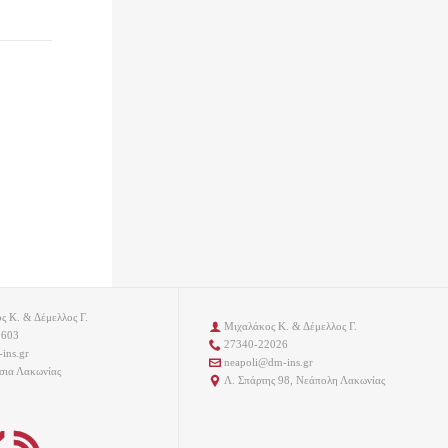
 Κ. & Δέμελλος Γ.
Μιχαλάκος Κ. & Δέμελλος Γ.

1603
27340-22026

ins.gr
neapoli@dm-ins.gr

ια Λακωνίας
Λ. Σπάρτης 98, Νεάπολη Λακωνίας


