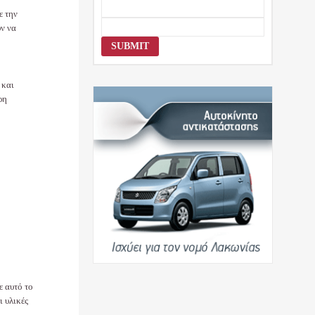
ε την
ύν να
 και
ρη
ε αυτό το
ι υλικές