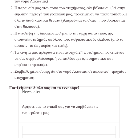
τον νομό Λακωνίας)
Η παρουσία μας στον τόπο του ατυχήματος, εάν βέβαια συμβεί στην
ευρύτερη περιοχή του γραφείου μας, προκειμένου να τακτοποιήσουμε
όλα τα διαδικαστικά θέματα (εξαιρούνται τα σκάφη που βρίσκονται
στην θάλασσα).
Η ανάληψη της διεκπεραίωσης από την αρχή ως το τέλος της
οποιαδήποτε ζημιάς σε όλους τους ασφαλιστικούς κλάδους (από το
αυτοκίνητο έως πυρός και ζωής).
Τα κινητά μας τηλέφωνα είναι ανοιχτά 24 ώρες/ημέρα προκειμένου
να σας συμβουλεύσουμε ή να επιλύσουμε ό,τι σημαντικό και
απρόοπτο προκύψει.
Συμβεβλημένα συνεργεία στο νομό Λκωνίας, σε περίπτωση τροχαίου
ατυχήματος.
Γιατί είμαστε δίπλα σας και το εννοούμε!
Newsletter
Αφήστε μας το e-mail σας για να λαμβάνετε τις
ενημερώσεις μας